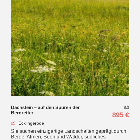
ab
Dachstein – auf den Spuren der
Bergretter
895 €
Ecklingerode
Sie suchen einzigartige Landschaften geprägt durch
Berge, Almen, Seen und Wälder, südliches