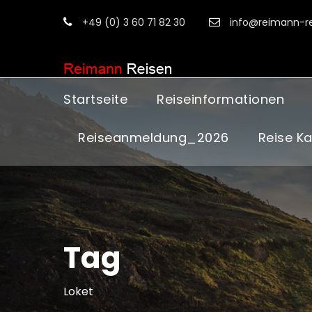
+49 (0) 3 60 71 82 30
info@reimann-re
Startseite
Reiseinformationen
Reiseanmeldung_2026
Reise K
Tag
Loket