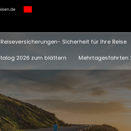
isen.de
Reiseversicherungen- Sicherheit für Ihre Reise
atalog 2026 zum blättern
Mehrtagesfahrten