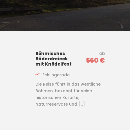
ab
Böhmisches
Bäderdreieck
560 €
mit Knödelfest
Ecklingerode
Die Reise führt in das westliche
Böhmen, bekannt für seine
historischen Kurorte,
Naturreservate und […]