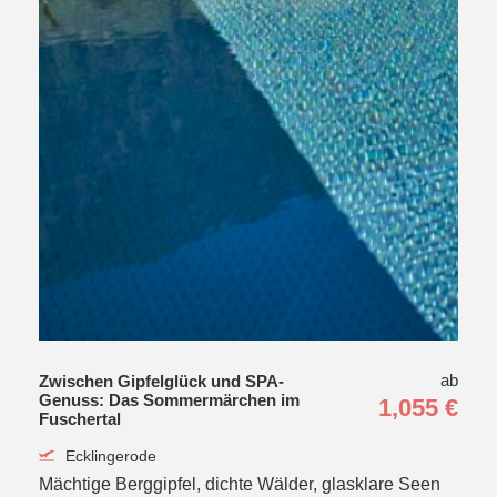
ab
Zwischen Gipfelglück und SPA-
Genuss: Das Sommermärchen im
1,055 €
Fuschertal
Ecklingerode
Mächtige Berggipfel, dichte Wälder, glasklare Seen